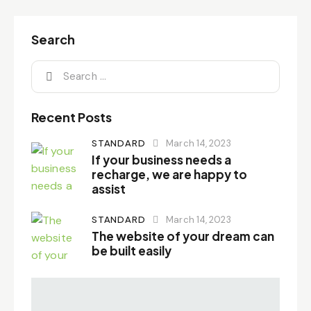
Search
Search
for:
Recent Posts
STANDARD
March 14, 2023
If your business needs a
recharge, we are happy to
assist
STANDARD
March 14, 2023
The website of your dream can
be built easily